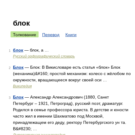
блок
Толкование
Перевод
Книги
блок
— блок, а …
1
Русский орфографический словарь
Блок
— Блок: В Викисловаре есть статья «блок» Блок
2
(механика)&#160; простой механизм: колесо с жёлобом по
окружности, вращающееся вокруг своей оси …
Википедия
Блок
— Александр Александрович (1880, Санкт
3
Петербург – 1921, Петроград), русский поэт, драматург.
Родился в семье профессора юриста. В детстве и юности
часто жил в имении Шахматово под Москвой,
принадлежащем его деду, ректору Петербургского ун та.
В&#8230; …