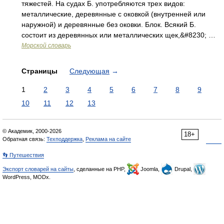
тяжестей. На судах Б. употребляются трех видов:
металлические, деревянные с оковкой (внутренней или
наружной) и деревянные без оковки. Блок. Всякий Б.
состоит из деревянных или металлических щек,&#8230; …
Морской словарь
Страницы
Следующая
→
1
2
3
4
5
6
7
8
9
10
11
12
13
© Академик, 2000-2026
18+
Обратная связь:
Техподдержка
,
Реклама на сайте
👣 Путешествия
Экспорт словарей на сайты
, сделанные на PHP,
Joomla,
Drupal,
WordPress, MODx.