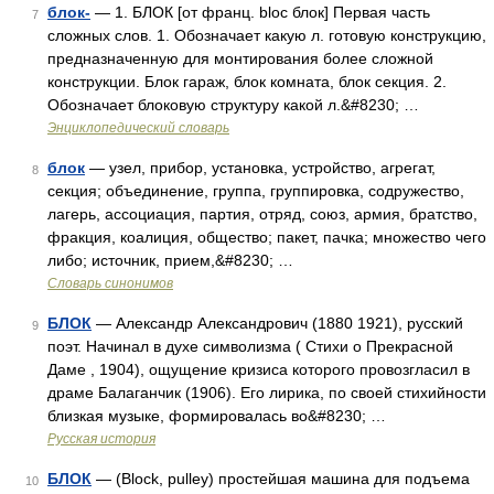
блок-
— 1. БЛОК [от франц. bloc блок] Первая часть
7
сложных слов. 1. Обозначает какую л. готовую конструкцию,
предназначенную для монтирования более сложной
конструкции. Блок гараж, блок комната, блок секция. 2.
Обозначает блоковую структуру какой л.&#8230; …
Энциклопедический словарь
блок
— узел, прибор, установка, устройство, агрегат,
8
секция; объединение, группа, группировка, содружество,
лагерь, ассоциация, партия, отряд, союз, армия, братство,
фракция, коалиция, общество; пакет, пачка; множество чего
либо; источник, прием,&#8230; …
Словарь синонимов
БЛОК
— Александр Александрович (1880 1921), русский
9
поэт. Начинал в духе символизма ( Стихи о Прекрасной
Даме , 1904), ощущение кризиса которого провозгласил в
драме Балаганчик (1906). Его лирика, по своей стихийности
близкая музыке, формировалась во&#8230; …
Русская история
БЛОК
— (Block, pulley) простейшая машина для подъема
10