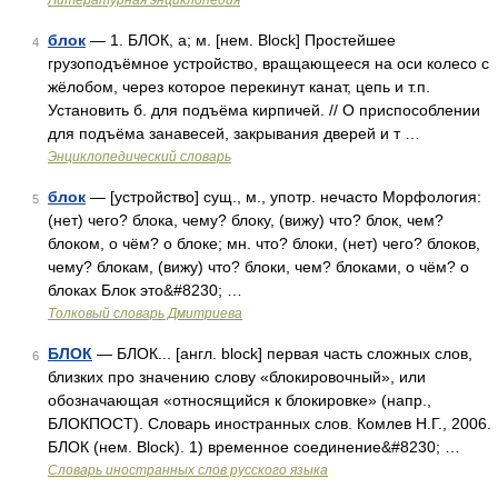
Литературная энциклопедия
блок
— 1. БЛОК, а; м. [нем. Block] Простейшее
4
грузоподъёмное устройство, вращающееся на оси колесо с
жёлобом, через которое перекинут канат, цепь и т.п.
Установить б. для подъёма кирпичей. // О приспособлении
для подъёма занавесей, закрывания дверей и т …
Энциклопедический словарь
блок
— [устройство] сущ., м., употр. нечасто Морфология:
5
(нет) чего? блока, чему? блоку, (вижу) что? блок, чем?
блоком, о чём? о блоке; мн. что? блоки, (нет) чего? блоков,
чему? блокам, (вижу) что? блоки, чем? блоками, о чём? о
блоках Блок это&#8230; …
Толковый словарь Дмитриева
БЛОК
— БЛОК... [англ. block] первая часть сложных слов,
6
близких про значению слову «блокировочный», или
обозначающая «относящийся к блокировке» (напр.,
БЛОКПОСТ). Словарь иностранных слов. Комлев Н.Г., 2006.
БЛОК (нем. Block). 1) временное соединение&#8230; …
Словарь иностранных слов русского языка